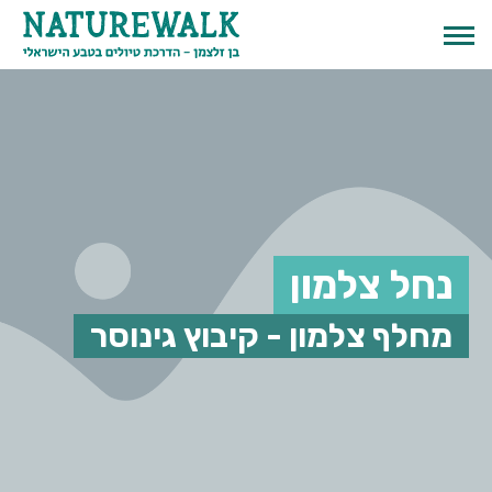
נחל צלמון
מחלף צלמון - קיבוץ גינוסר
English