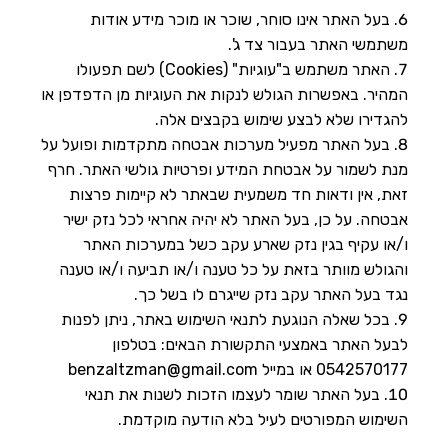
בעל האתר אינו סוחר, שוכר או מוכר מידע אודות
משתמשי האתר בעבור צד ג'.
האתר משתמש ב"עוגיות" (Cookies) לשם תפעולו
המהיר. באפשרות הגולש לנקות את העוגיות מן הדפדפן או
להגדירו שלא לבצע שימוש בקבצים אלה.
בעל האתר מפעיל מערכות אבטחה מתקדמות ופועל על
מנת לשמור על אבטחת המידע ופרטיות גולשי האתר. חרף
זאת, אין ודאות חד משמעית שבאתר לא קיימות פרצות
אבטחה. על כן, בעל האתר לא יהיה אחראי לכל נזק ישיר
ו/או עקיף בגין נזק שארע עקב כשל במערכות האתר
והגולש מוותר בזאת על כל טענה ו/או תביעה ו/או טענה
נגד בעל האתר עקב נזק שייגרם לו בשל כך.
בכל שאלה הנוגעת לתנאי השימוש באתר, ניתן לפנות
לבעל האתר באמצעי התקשורת הבאים: בטלפון
0542570177 או במייל benzaltzman@gmail.com
בעל האתר שומר לעצמו הזכות לשנות את תנאי
השימוש המפורטים לעיל בלא הודעה מוקדמת.