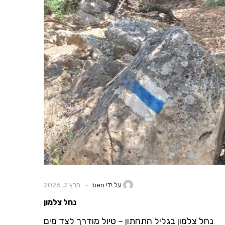
-
על ידי ben
מרץ 2, 2026
נחל צלמון
נחל צלמון בגליל התחתון – טיול מודרך לצד מים