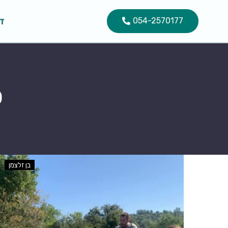
ד
054-2570177
פ
בן זלצמן