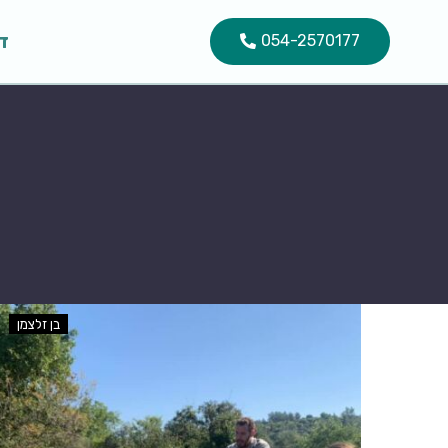
ד
054-2570177
בן זלצמן